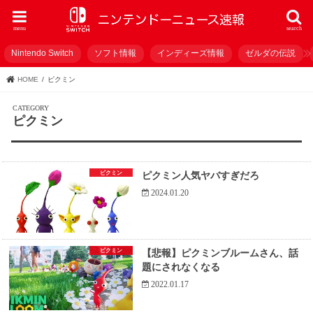
menu
search
Nintendo Switch
ソフト情報
インディーズ情報
ゼルダの伝説
HOME
ピクミン
ピクミン
ピクミン
ピクミン人気ヤバすぎだろ
2024.01.20
ピクミン
【悲報】ピクミンブルームさん、話
題にされなくなる
2022.01.17