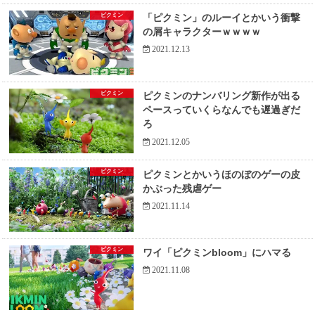
ピクミン
「ピクミン」のルーイとかいう衝撃
の屑キャラクターｗｗｗｗ
2021.12.13
ピクミン
ピクミンのナンバリング新作が出る
ペースっていくらなんでも遅過ぎだ
ろ
2021.12.05
ピクミン
ピクミンとかいうほのぼのゲーの皮
かぶった残虐ゲー
2021.11.14
ピクミン
ワイ「ピクミンbloom」にハマる
2021.11.08