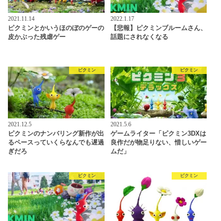
2021.11.14
2022.1.17
ピクミンとかいうほのぼのゲーの
【悲報】ピクミンブルームさん、
皮かぶった残虐ゲー
話題にされなくなる
ピクミン
ピクミン
2021.12.5
2021.5.6
ピクミンのナンバリング新作が出
ゲームライター「ピクミン3DXは
るペースっていくらなんでも遅過
良作だが物足りない、惜しいゲー
ぎだろ
ムだ」
ピクミン
ピクミン