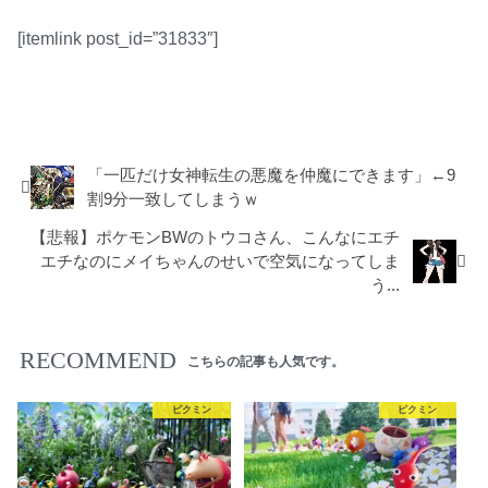
[itemlink post_id=”31833″]
ピクミン
「一匹だけ女神転生の悪魔を仲魔にできます」←9
割9分一致してしまうｗ
【悲報】ポケモンBWのトウコさん、こんなにエチ
エチなのにメイちゃんのせいで空気になってしま
う...
RECOMMEND
こちらの記事も人気です。
ピクミン
ピクミン