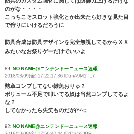
防具のカスタム強化に関しては防御力上げるだけな
のがな・・・・
こっちこそスロット強化とか出来たら好きな見た目
で狩りにいけるだろうに
防具合成は防具デザインを完全無視してるからＸＸ
みたいなお祭りゲーだけでいいよ
89:
NO NAME@ニンテンドーニュース速報
2018/03/09(金) 17:22:17.36 ID:mA9M1FL7
勲章コンプしてない雑魚おりゅ？
ボリューム不足で叩いてる奴は当然コンプしてるよ
な？
してなかったら失笑ものだが(^^;;
92:
NO NAME@ニンテンドーニュース速報
2018/03/09(金) 17:50:40.44 ID:Djr/mQBR