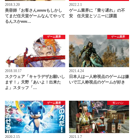
2018.3.20
2022.2.1
美容師「お客さんwwwもしかし
ゲーム業界に「乗り遅れ」の不
てまだ任天堂ゲームなんてやって
安 任天堂とソニーに課題
るんスかww…
ゲーム業界
ゲーム業界
2018.10.17
2021.4.24
スクウェア「キャラデザお願いし
日本人は一人称視点のゲームは嫌
ます！」天野「あいよ！出来た
いで三人称視点のゲームが好き
よ」スタッフ「…
ゲーム業界
モンハン
2020.2.15
2021.1.7