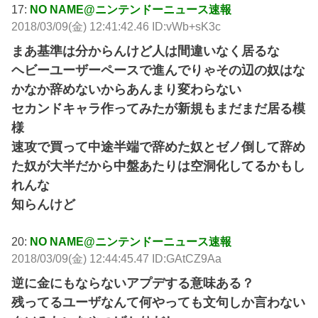
17:
NO NAME@ニンテンドーニュース速報
2018/03/09(金) 12:41:42.46 ID:vWb+sK3c
まあ基準は分からんけど人は間違いなく居るな
ヘビーユーザーペースで進んでりゃその辺の奴はな
かなか辞めないからあんまり変わらない
セカンドキャラ作ってみたが新規もまだまだ居る模
様
速攻で買って中途半端で辞めた奴とゼノ倒して辞め
た奴が大半だから中盤あたりは空洞化してるかもし
れんな
知らんけど
20:
NO NAME@ニンテンドーニュース速報
2018/03/09(金) 12:44:45.47 ID:GAtCZ9Aa
逆に金にもならないアプデする意味ある？
残ってるユーザなんて何やっても文句しか言わない