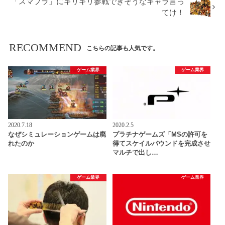
「スマブラ」にギリギリ参戦できそうなキャラ言っ
てけ！
RECOMMEND
こちらの記事も人気です。
ゲーム業界
ゲーム業界
2020.7.18
2020.2.5
なぜシミュレーションゲームは廃
プラチナゲームズ「MSの許可を
れたのか
得てスケイルバウンドを完成させ
マルチで出し…
ゲーム業界
ゲーム業界