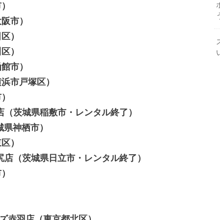
市）
東大阪市）
田区）
川区）
道函館市）
県横浜市戸塚区）
市）
 江戸崎店（茨城県稲敷市・レンタル終了）
（茨城県神栖市）
東区）
A 日立田尻店（茨城県日立市・レンタル終了）
市）
）
）
 ビーンズ赤羽店（東京都北区）