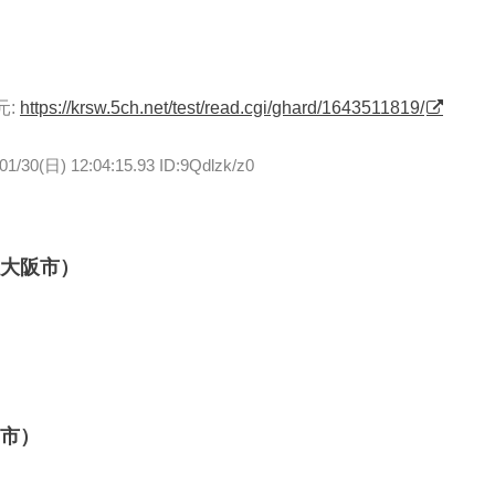
元:
https://krsw.5ch.net/test/read.cgi/ghard/1643511819/
01/30(日) 12:04:15.93 ID:9Qdlzk/z0
東大阪市）
田市）