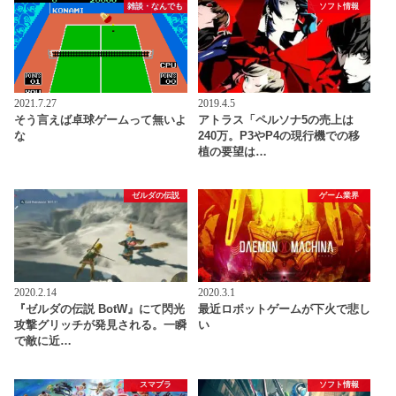
雑談・なんでも
ソフト情報
2021.7.27
2019.4.5
そう言えば卓球ゲームって無いよ
アトラス「ペルソナ5の売上は
な
240万。P3やP4の現行機での移
植の要望は…
ゼルダの伝説
ゲーム業界
2020.2.14
2020.3.1
『ゼルダの伝説 BotW』にて閃光
最近ロボットゲームが下火で悲し
攻撃グリッチが発見される。一瞬
い
で敵に近…
スマブラ
ソフト情報