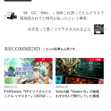
「64、GC、WiiU」←当時これ買ってたらクラスで
異端視されてた時代があったという事実。
任天堂って悪ノリで下ネタ入れるよな
RECOMMEND
こちらの記事も人気です。
FF
ソフト情報
2019.12.13
2018.8.19
PS4/Switch『FFクリスタルクロ
Switch版『Diablo III』の移植、
ニクル リマスター』1月23日→…
わずか9人で実行していた模様