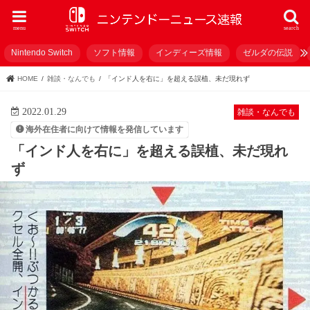
menu
search
Nintendo Switch
ソフト情報
インディーズ情報
ゼルダの伝説
HOME
雑談・なんでも
「インド人を右に」を超える誤植、未だ現れず
2022.01.29
雑談・なんでも
海外在住者に向けて情報を発信しています
「インド人を右に」を超える誤植、未だ現れ
ず