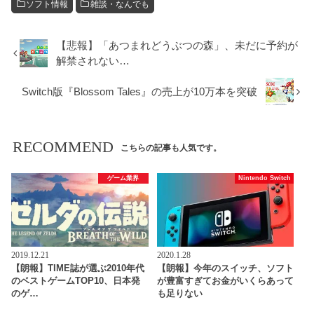
ソフト情報
雑談・なんでも
【悲報】「あつまれどうぶつの森」、未だに予約が
解禁されない…
Switch版『Blossom Tales』の売上が10万本を突破
RECOMMEND
こちらの記事も人気です。
ゲーム業界
Nintendo Switch
2019.12.21
2020.1.28
【朗報】TIME誌が選ぶ2010年代
【朗報】今年のスイッチ、ソフト
のベストゲームTOP10、日本発
が豊富すぎてお金がいくらあって
のゲ…
も足りない