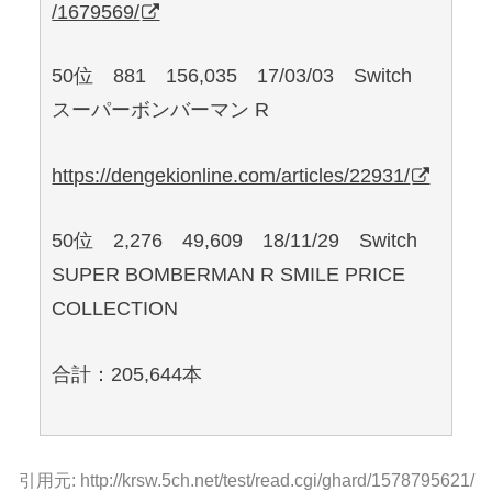
/1679569/
50位 881 156,035 17/03/03 Switch
スーパーボンバーマン R
https://dengekionline.com/articles/22931/
50位 2,276 49,609 18/11/29 Switch
SUPER BOMBERMAN R SMILE PRICE
COLLECTION
合計：205,644本
引用元: http://krsw.5ch.net/test/read.cgi/ghard/1578795621/