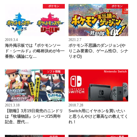
ポケモン
ポケモン
2019.3.4
2021.2.7
海外掲示板では『ポケモンソー
ポケモン不思議のダンジョン(や
ド・シールド』の略称決めが今一
りこみ要素◎、ゲーム性◎、シナ
番熱い議論にな…
リオ◎)
ソフト情報
Nintendo Switch
2021.3.18
2018.7.28
【朗報】3月19日発売のニンドリ
Switch用にイヤホンを買いたい
は『牧場物語』シリーズ25周年
と思うんやけど最高なの教えてく
記念、歴代…
れ！