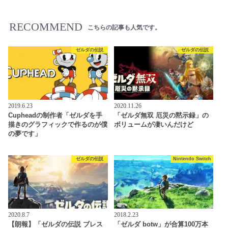
RECOMMEND
こちらの記事も人気です。
ゼルダの伝説
ゼルダの伝説
2019.6.23
2020.11.26
Cupheadの制作者「ゼルダを手
「ゼルダ無双 厄災の黙示録」の
描きのグラフィックで作るのが僕
ボリュームが凄いんだけど
の夢です」
ゼルダの伝説
Nintendo Switch
2020.8.7
2018.2.23
【朗報】「ゼルダの伝説 ブレス
「ゼルダ botw」が合算100万本