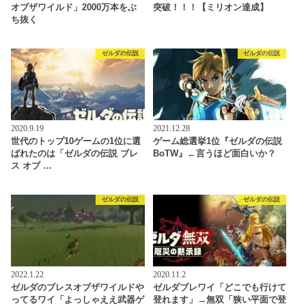
オブザワイルド」2000万本をぶ
突破！！！【ミリオン達成】
ち抜く
ゼルダの伝説
ゼルダの伝説
2020.9.19
2021.12.28
世代のトップ10ゲームの1位に選
ゲーム総選挙1位『ゼルダの伝説
ばれたのは「ゼルダの伝説 ブレ
BoTW』←言うほど面白いか？
ス オブ …
ゼルダの伝説
ゼルダの伝説
2022.1.22
2020.11.2
ゼルダのブレスオブザワイルドや
ゼルダブレワイ「どこでも行けて
ってるワイ「よっしゃええ武器ゲ
登れます」→無双「狭い平面で登