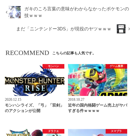
ガキのころ言葉の意味がわからなかったポケモンの
技ｗｗｗ
まだ「ニンテンドー3DS」が現役のヤツｗｗｗ
RECOMMEND
こちらの記事も人気です。
モンハン
ゲーム業界
2020.12.15
2018.10.27
モンハンライズ、「弓」「双剣」
近年の国内格闘ゲーム売上がヤバ
のアクションが公開
すぎる件ｗｗｗｗ
ドラクエ
スマブラ