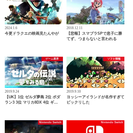
2024.1.6
2018.12.11
今更ドラクエの映画見たんやが
【悲報】スマブラSPで息子に勝
てず、つまらないと言われる
ゲーム業界
ソフト情報
2019.9.24
2019.9.10
【UK】1位 ゼルダ夢島 2位 ボダ
ヨッシーアイランドが名作すぎて
ラン3 3位 マリカ8DX 4位 ギ…
ビックリした
Nintendo Switch
Nintendo Switch