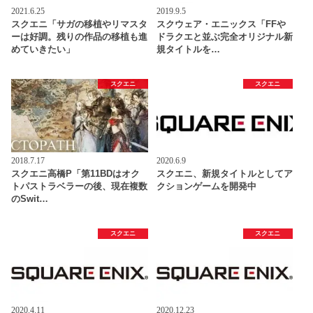
2021.6.25
2019.9.5
スクエニ「サガの移植やリマスタ
スクウェア・エニックス「FFや
ーは好調。残りの作品の移植も進
ドラクエと並ぶ完全オリジナル新
めていきたい」
規タイトルを…
スクエニ
スクエニ
2018.7.17
2020.6.9
スクエニ高橋P「第11BDはオク
スクエニ、新規タイトルとしてア
トパストラベラーの後、現在複数
クションゲームを開発中
のSwit…
スクエニ
スクエニ
2020.4.11
2020.12.23