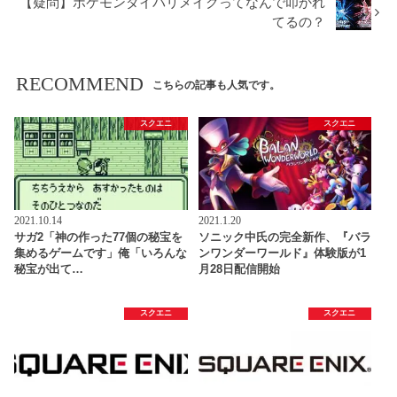
【疑問】ポケモンダイパリメイクってなんで叩かれ
てるの？
RECOMMEND
こちらの記事も人気です。
スクエニ
スクエニ
2021.10.14
2021.1.20
サガ2「神の作った77個の秘宝を
ソニック中氏の完全新作、『バラ
集めるゲームです」俺「いろんな
ンワンダーワールド』体験版が1
秘宝が出て…
月28日配信開始
スクエニ
スクエニ