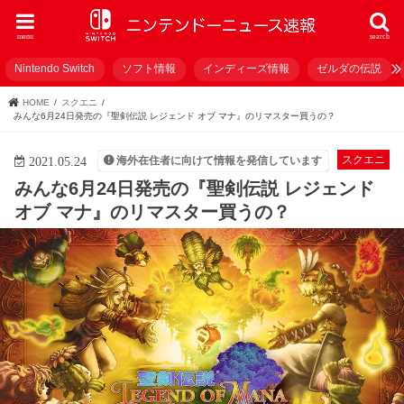
menu
search
Nintendo Switch
ソフト情報
インディーズ情報
ゼルダの伝説
HOME
スクエニ
みんな6月24日発売の『聖剣伝説 レジェンド オブ マナ』のリマスター買うの？
スクエニ
海外在住者に向けて情報を発信しています
2021.05.24
みんな6月24日発売の『聖剣伝説 レジェンド
オブ マナ』のリマスター買うの？