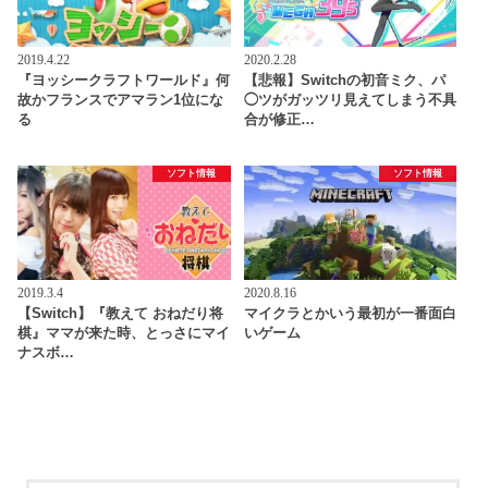
2019.4.22
2020.2.28
『ヨッシークラフトワールド』何
【悲報】Switchの初音ミク、パ
故かフランスでアマラン1位にな
◯ツがガッツリ見えてしまう不具
る
合が修正…
ソフト情報
ソフト情報
2019.3.4
2020.8.16
【Switch】『教えて おねだり将
マイクラとかいう最初が一番面白
棋』ママが来た時、とっさにマイ
いゲーム
ナスボ…