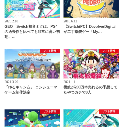
2020.2.18
2018.6.12
GEO「Switch初音ミクは、PS4
【Switch/PC】DevolverDigital
の過去作と比べても非常に高い初
が二丁拳銃ゲー『My…
動。…
ソフト情報
ソフト情報
2021.3.29
2021.1.1
「ゆるキャン△」 コンシューマ
桃鉄が200万本売れるの予想して
ゲーム制作決定
たやつガチで0人
ソフト情報
ソフト情報