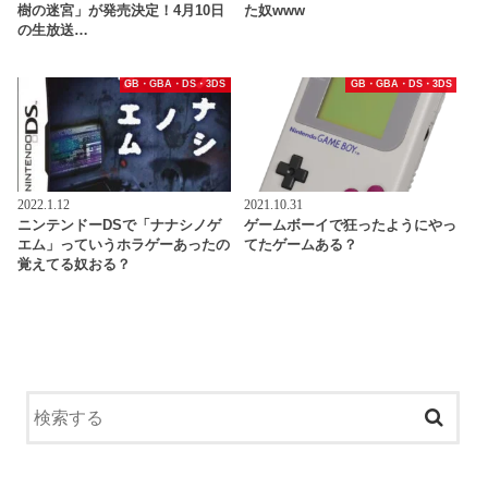
樹の迷宮」が発売決定！4月10日
た奴www
の生放送…
GB・GBA・DS・3DS
GB・GBA・DS・3DS
2022.1.12
2021.10.31
ニンテンドーDSで「ナナシノゲ
ゲームボーイで狂ったようにやっ
エム」っていうホラゲーあったの
てたゲームある？
覚えてる奴おる？