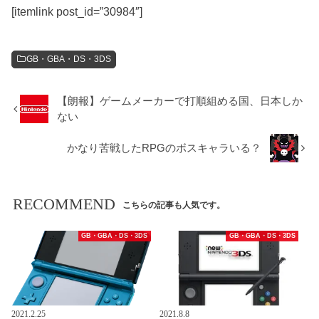
[itemlink post_id=”30984″]
GB・GBA・DS・3DS
【朗報】ゲームメーカーで打順組める国、日本しか
ない
かなり苦戦したRPGのボスキャラいる？
RECOMMEND
こちらの記事も人気です。
GB・GBA・DS・3DS
GB・GBA・DS・3DS
2021.2.25
2021.8.8