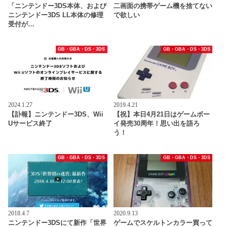
「ニンテンドー3DS本体、および
二画面の携帯ゲーム機を捨てない
ニンテンドー3DS LL本体の修理
で欲しい
受付が…
GB・GBA・DS・3DS
GB・GBA・DS・3DS
2024.1.27
2019.4.21
【訃報】ニンテンドー3DS、Wii
【祝】本日4月21日はゲームボー
Uサービス終了
イ発売30周年！思い出を語ろ
う！
GB・GBA・DS・3DS
GB・GBA・DS・3DS
2018.4.7
2020.9.13
ニンテンドー3DSにて新作「世界
ゲームでスケルトンカラー買って