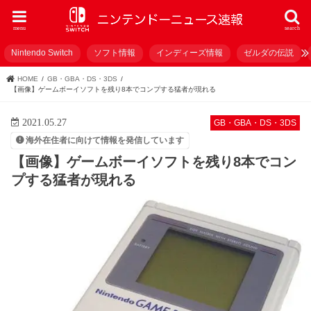
menu
search
Nintendo Switch
ソフト情報
インディーズ情報
ゼルダの伝説
HOME
GB・GBA・DS・3DS
【画像】ゲームボーイソフトを残り8本でコンプする猛者が現れる
2021.05.27
GB・GBA・DS・3DS
海外在住者に向けて情報を発信しています
【画像】ゲームボーイソフトを残り8本でコン
プする猛者が現れる