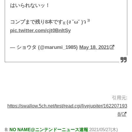
はいられないッ！
コンプまで残り8本です₍₍ (ง ˘ω˘ )ว ⁾⁾
pic.twitter.com/cjt0BnItSy
— ショウタ (@marumi_1985)
May 18, 2021
引用元:
https://swallow.5ch.net/test/read.cgi/livejupiter/162207193
8/
8:
NO NAME@ニンテンドーニュース速報
2021/05/27(木)