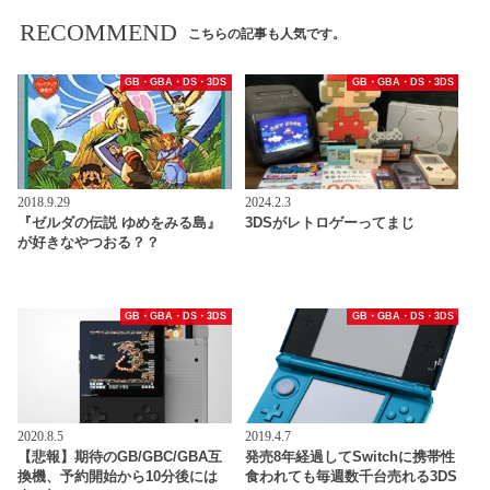
RECOMMEND
こちらの記事も人気です。
GB・GBA・DS・3DS
GB・GBA・DS・3DS
2018.9.29
2024.2.3
『ゼルダの伝説 ゆめをみる島』
3DSがレトロゲーってまじ
が好きなやつおる？？
GB・GBA・DS・3DS
GB・GBA・DS・3DS
2020.8.5
2019.4.7
【悲報】期待のGB/GBC/GBA互
発売8年経過してSwitchに携帯性
換機、予約開始から10分後には
食われても毎週数千台売れる3DS