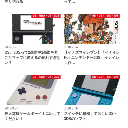
売り切れる
って…
GB・GBA・DS・3DS
GB・GBA・DS・3DS
2022.1.7
2018.7.14
DS、3DSって2画面中1画面を丸
【イナズマイレブン】「イナイレ
ごとマップに使えるの便利すぎな
For ニンテンドー3DS」イナイレ
い？
１作…
GB・GBA・DS・3DS
GB・GBA・DS・3DS
2019.9.27
2020.2.16
任天堂様ゲームボーイミニ出して
スイッチに移植して欲しいDS・
ください！
3DSのソフト