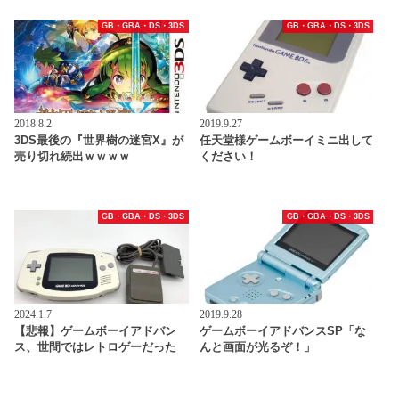
GB・GBA・DS・3DS
GB・GBA・DS・3DS
2018.8.2
2019.9.27
3DS最後の『世界樹の迷宮X』が
任天堂様ゲームボーイミニ出して
売り切れ続出ｗｗｗｗ
ください！
GB・GBA・DS・3DS
GB・GBA・DS・3DS
2024.1.7
2019.9.28
【悲報】ゲームボーイアドバン
ゲームボーイアドバンスSP「な
ス、世間ではレトロゲーだった
んと画面が光るぞ！」