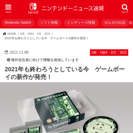
menu
search
Nintendo Switch
ソフト情報
インディーズ情報
ゼルダの伝説
HOME
GB・GBA・DS・3DS
2021年も終わろうとしている今 ゲームボーイの新作が発売！
2021.12.08
GB・GBA・DS・3DS
海外在住者に向けて情報を発信しています
2021年も終わろうとしている今 ゲームボー
イの新作が発売！