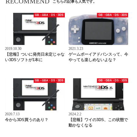
RECOMMEND
こちらの記事も人気です。
GB・GBA・DS・3DS
GB・GBA・DS・3DS
2019.10.30
2021.3.23
【悲報】ついに発売日未定じゃな
ゲームボーイアドバンスって、今
い3DSソフトが1本に
やっても楽しめないよな？
GB・GBA・DS・3DS
GB・GBA・DS・3DS
2020.7.13
2024.2.2
今から3DS買うのあり？
【悲報】ワイの3DS、この状態で
動かなくなる