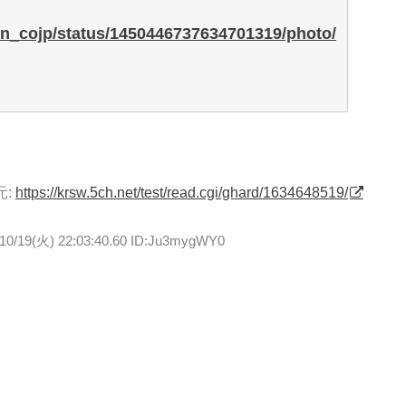
on_cojp/status/1450446737634701319/photo/
元:
https://krsw.5ch.net/test/read.cgi/ghard/1634648519/
/10/19(火) 22:03:40.60 ID:Ju3mygWY0