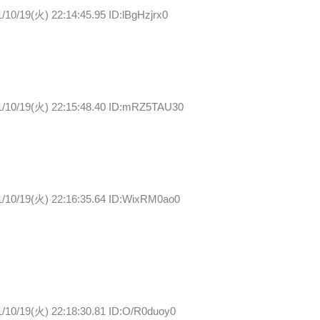
/10/19(火) 22:14:45.95 ID:lBgHzjrx0
1/10/19(火) 22:15:48.40 ID:mRZ5TAU30
1/10/19(火) 22:16:35.64 ID:WixRM0ao0
/10/19(火) 22:18:30.81 ID:O/R0duoy0