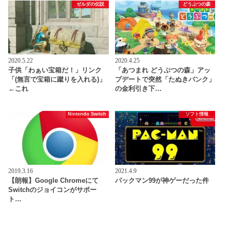
ゼルダの伝説
どうぶつの森
2020.5.22
2020.4.25
子供「わぁい宝箱だ！」リンク
「あつまれ どうぶつの森」アッ
「(無言で宝箱に蹴りを入れる)」
プデートで突然「たぬきバンク」
←これ
の金利引き下…
Nintendo Switch
ソフト情報
2019.3.16
2021.4.9
【朗報】Google Chromeにて
パックマン99が神ゲーだった件
Switchのジョイコンがサポー
ト…