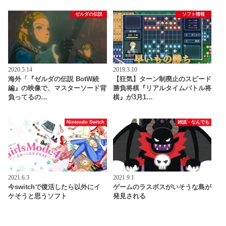
ゼルダの伝説
ソフト情報
2020.5.14
2019.3.10
海外「『ゼルダの伝説 BotW続
【狂気】ターン制廃止のスピード
編』の映像で、マスターソード背
勝負将棋『リアルタイムバトル将
負ってるの…
棋』が3月1…
Nintendo Switch
雑談・なんでも
2021.6.3
2021.9.1
今switchで復活したら以外にイ
ゲームのラスボスがいそうな島が
ケそうと思うソフト
発見される