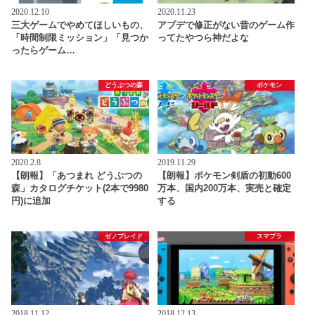
2020.12.10
2020.11.23
三大ゲームでやめてほしいもの、
アプデで修正がない昔のゲーム作
「時間制限ミッション」「見つか
ってたやつら神だよな
ったらゲーム…
どうぶつの森
ポケモン
2020.2.8
2019.11.29
【朗報】「あつまれ どうぶつの
【朗報】ポケモン剣盾の初動600
森」カタログチケット(2本で9980
万本、国内200万本、実売と確定
円)に追加
する
ゼノブレイド
スマブラ
2018.11.12
2018.12.13