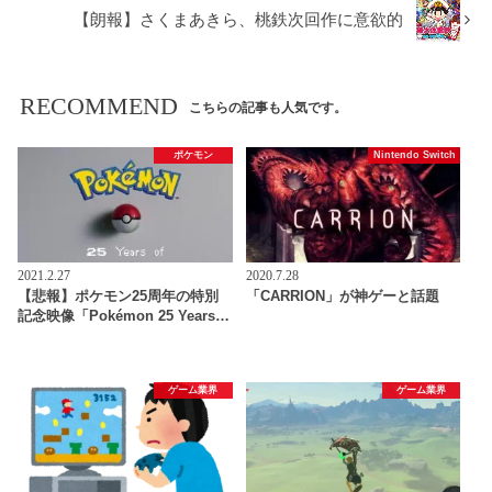
【朗報】さくまあきら、桃鉄次回作に意欲的
RECOMMEND
こちらの記事も人気です。
ポケモン
Nintendo Switch
2021.2.27
2020.7.28
【悲報】ポケモン25周年の特別
「CARRION」が神ゲーと話題
記念映像「Pokémon 25 Years…
ゲーム業界
ゲーム業界