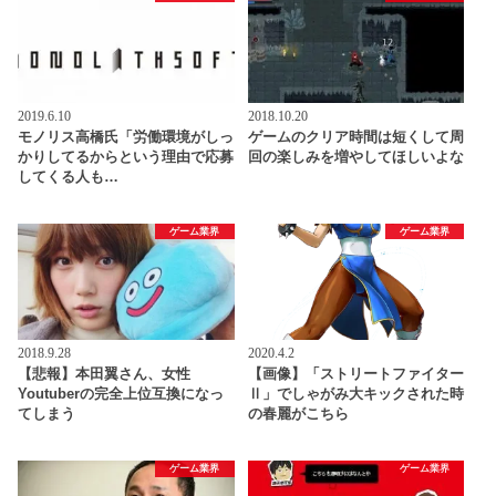
2019.6.10
2018.10.20
モノリス高橋氏「労働環境がしっ
ゲームのクリア時間は短くして周
かりしてるからという理由で応募
回の楽しみを増やしてほしいよな
してくる人も…
ゲーム業界
ゲーム業界
2018.9.28
2020.4.2
【悲報】本田翼さん、女性
【画像】「ストリートファイター
Youtuberの完全上位互換になっ
Ⅱ」でしゃがみ大キックされた時
てしまう
の春麗がこちら
ゲーム業界
ゲーム業界