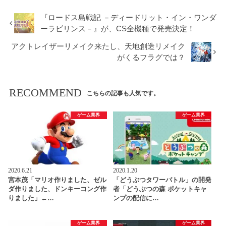
『ロードス島戦記 －ディードリット・イン・ワンダ
ーラビリンス－』が、CS全機種で発売決定！
アクトレイザーリメイク来たし、天地創造リメイク
がくるフラグでは？
RECOMMEND
こちらの記事も人気です。
ゲーム業界
ゲーム業界
2020.6.21
2020.1.20
宮本茂「マリオ作りました、ゼル
「どうぶつタワーバトル」の開発
ダ作りました、ドンキーコング作
者「どうぶつの森 ポケットキャ
りました」←…
ンプの配信に…
ゲーム業界
ゲーム業界