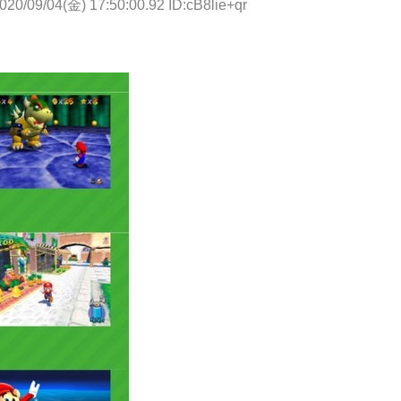
020/09/04(金) 17:50:00.92 ID:cB8lie+qr