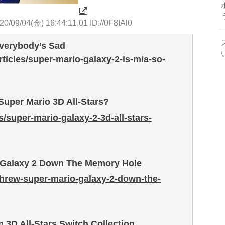
20/09/04(金) 16:44:11.01 ID://0F8IAl0
Everybody’s Sad
icles/super-mario-galaxy-2-is-mia-so-
Super Mario 3D All-Stars?
super-mario-galaxy-2-3d-all-stars-
 Galaxy 2 Down The Memory Hole
-threw-super-mario-galaxy-2-down-the-
 3D All-Stars Switch Collection