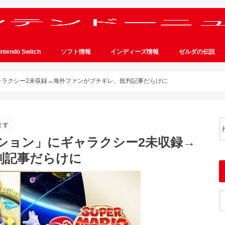
intendo Switch
ソフト情報
インディーズ情報
ゼルダの伝説
ャラクシー2未収録→海外ファンがブチギレ、批判記事だらけに
ます
ション」にギャラクシー2未収録→
判記事だらけに