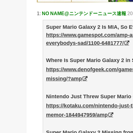
1:
NO NAME@ニンテンドーニュース速報
20
Super Mario Galaxy 2 Is MIA, So 
https://www.gamespot.com/amp-art
everybodys-sad/1100-6481777/
Where Is Super Mario Galaxy 2 in 
https://www.denofgeek.com/games/
missing/?amp
Nintendo Just Threw Super Mario
https://kotaku.com/nintendo-just
memor-1844947959/amp
Super Mario Galaxy 2 Missing from