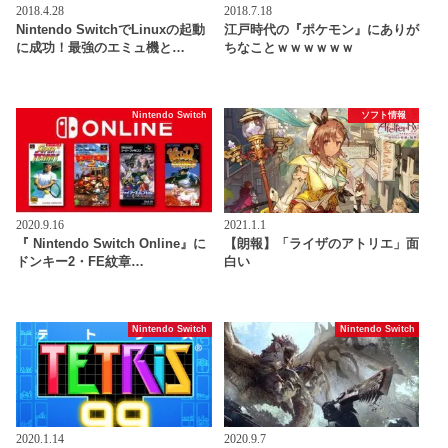
2018.4.28
2018.7.18
Nintendo SwitchでLinuxの起動
江戸時代の『ポケモン』にありが
に成功！最強のエミュ機と…
ちなことｗｗｗｗｗｗ
Nintendo Switch
ソフト情報
2020.9.16
2021.1.1
『 Nintendo Switch Online』に
【朗報】「ライザのアトリエ」面
ドンキー2・FE紋章…
白い
Nintendo Switch
Nintendo Switch
2020.1.14
2020.9.7