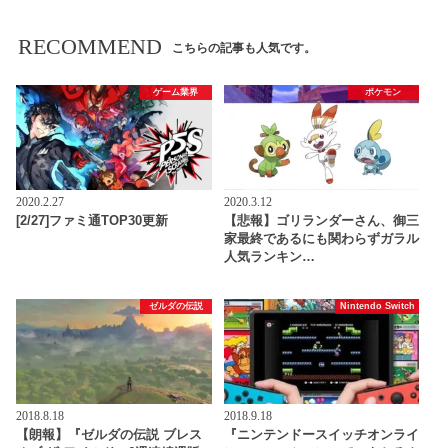
RECOMMEND
こちらの記事も人気です。
ゲーム業界
ポケモン
2020.2.27
2020.3.12
[2/27]ファミ通TOP30更新
【悲報】ゴリランダーさん、御三
家最終であるにも関わらずガラル
人気ランキン…
ゼルダの伝説
Nintendo Switch
2018.8.18
2018.9.18
【朗報】『ゼルダの伝説 ブレス
『ニンテンドースイッチオンライ