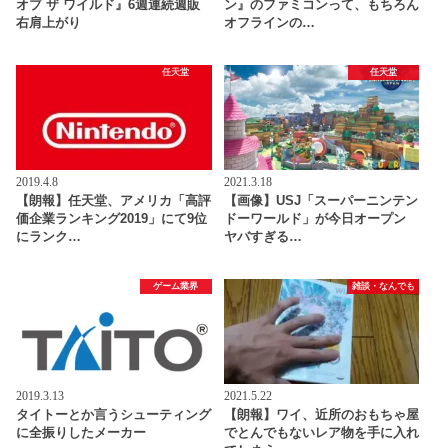
オブ ザ ワイルド』6週連続週販
ン』のファミコンって、もちろん
右肩上がり
オフラインの…
任天堂
任天堂
2019.4.8
2021.3.18
【朗報】任天堂、アメリカ「高評
【画像】USJ「スーパーニンテン
価企業ランキング2019」にて9位
ドーワールド」が今日オープン
にランク…
ヤバすぎる…
ゲーム業界
雑談・なんでも
2019.3.13
2021.5.22
タイトーとか言うシューティング
【朗報】ワイ、近所のおもちゃ屋
に全振りしたメーカー
でとんでもないレア物を手に入れ