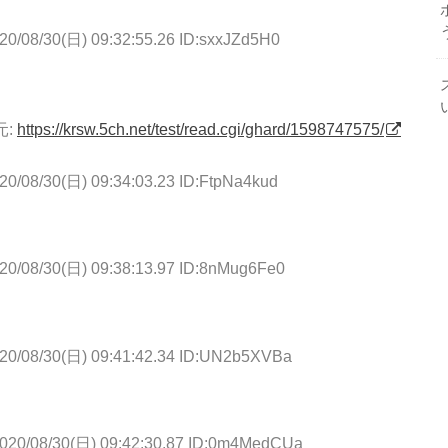
20/08/30(日) 09:32:55.26 ID:sxxJZd5H0
元:
https://krsw.5ch.net/test/read.cgi/ghard/1598747575/
20/08/30(日) 09:34:03.23 ID:FtpNa4kud
20/08/30(日) 09:38:13.97 ID:8nMug6Fe0
20/08/30(日) 09:41:42.34 ID:UN2b5XVBa
020/08/30(日) 09:42:30.87 ID:0m4MedCUa