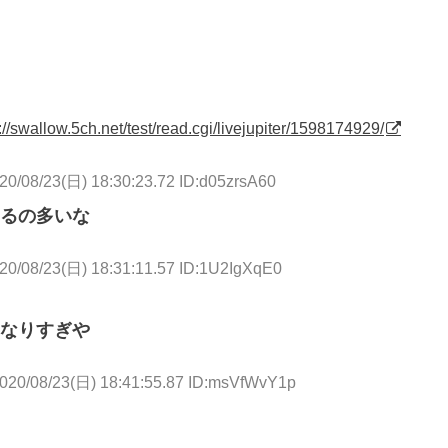
://swallow.5ch.net/test/read.cgi/livejupiter/1598174929/
20/08/23(日) 18:30:23.72 ID:d05zrsA60
るの多いな
20/08/23(日) 18:31:11.57 ID:1U2IgXqE0
なりすぎや
020/08/23(日) 18:41:55.87 ID:msVfWvY1p