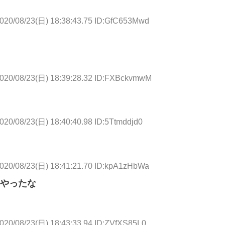
020/08/23(日) 18:38:43.75 ID:GfC653Mwd
020/08/23(日) 18:39:28.32 ID:FXBckvmwM
020/08/23(日) 18:40:40.98 ID:5Ttmddjd0
020/08/23(日) 18:41:21.70 ID:kpA1zHbWa
やったな
020/08/23(日) 18:43:33.94 ID:ZVfXS85L0