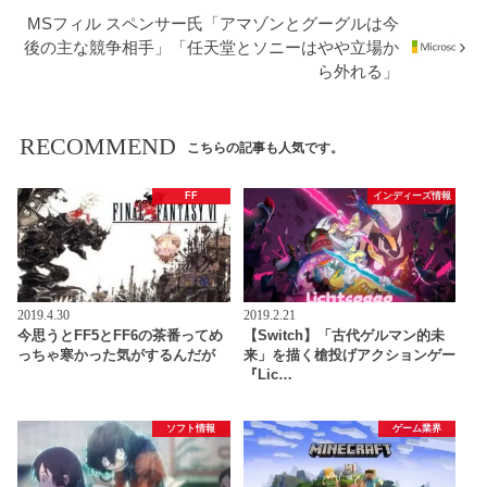
MSフィル スペンサー氏「アマゾンとグーグルは今
後の主な競争相手」「任天堂とソニーはやや立場か
ら外れる」
RECOMMEND
こちらの記事も人気です。
FF
インディーズ情報
2019.4.30
2019.2.21
今思うとFF5とFF6の茶番ってめ
【Switch】「古代ゲルマン的未
っちゃ寒かった気がするんだが
来」を描く槍投げアクションゲー
『Lic…
ソフト情報
ゲーム業界