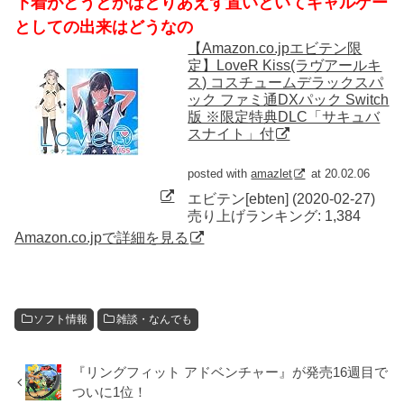
下着がどうとかはとりあえず置いといてギャルゲー
としての出来はどうなの
【Amazon.co.jpエビテン限
定】LoveR Kiss(ラヴアールキ
ス) コスチュームデラックスパ
ック ファミ通DXパック Switch
版 ※限定特典DLC「サキュバ
スナイト」付
posted with
amazlet
at 20.02.06
エビテン[ebten] (2020-02-27)
売り上げランキング: 1,384
Amazon.co.jpで詳細を見る
ソフト情報
雑談・なんでも
『リングフィット アドベンチャー』が発売16週目で
ついに1位！