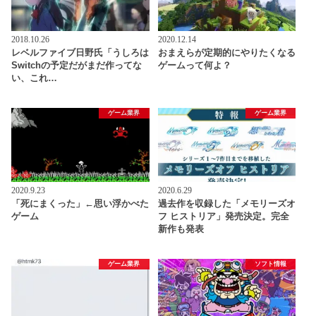
2018.10.26
2020.12.14
レベルファイブ日野氏「うしろは
おまえらが定期的にやりたくなる
Switchの予定だがまだ作ってな
ゲームって何よ？
い、これ…
ゲーム業界
ゲーム業界
2020.9.23
2020.6.29
「死にまくった」←思い浮かべた
過去作を収録した「メモリーズオ
ゲーム
フ ヒストリア」発売決定。完全
新作も発表
ゲーム業界
ソフト情報