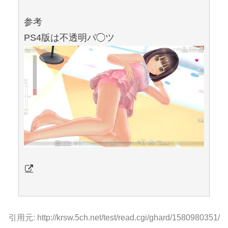
参考
PS4版は不透明パ◯ツ
引用元: http://krsw.5ch.net/test/read.cgi/ghard/1580980351/