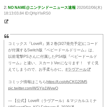
2:
NO NAME@ニンテンドーニュース速報
2020/02/06(木)
18:13:03.84 ID:QHpYIxRS0
コミックス『LoveR』第２巻(3/27発売予定)にコード
が付属するSwitch版『ベビードールドリーム』は、
以前電撃PSさんに付属したPS4版『ベビードールド
リーム』と違い、スカートVer.になります！ すぐ見
えてしまうので、お手柔らかに。
#ラヴアール
コミック情報はこちら
https://t.co/ofsCKG20M5
pic.twitter.com/WSYjs1WvwO
— 【公式】LoveR（ラヴアール）＆マジカルユミナ