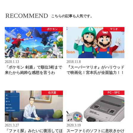
RECOMMEND
こちらの記事も人気です。
ポケモン
マリオ
2020.1.13
2018.11.8
「ポケモン 剣盾」で順位3桁まで
『スーパーマリオ』がハリウッド
来たから純粋な感想を言うわ
で映画化！宮本氏が全面協力！！
任天堂
FC・SFC
2021.3.27
2020.3.19
「ファミ探」みたいに復活してほ
スーファミのソフトに息吹きかけ