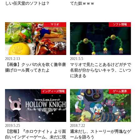
しい任天堂のソフトは？
てた奴ｗｗｗ
マリオ
ソフト情報
2021.2.13
2021.5.5
【画像】クッパの火を吹く激辛唐
マリオで見たことあるけどガチで
揚げロール買ってきたよ
名前が分からないキャラ、こいつ
に決まる
インディーズ情報
ゲーム業界
2019.5.25
2018.7.22
【悲報】『ホロウナイト』より面
週末だし、ストーリーが秀逸なゲ
白いインディーゲーム、未だに現
ームを語ろう