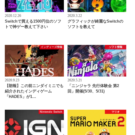
2020.12.26
2020.3.22
Switchで買える1500円位のソフ
グラフィックが綺麗なSwitchの
トで神ゲー教えて下さい
ソフトを教えて
インディーズ情報
ソフト情報
2020.9.23
2020.5.21
【朗報】この前ニンダイミニでも
「ニンジャラ 先行体験会 第2
紹介されたインディゲーム
回」開催(5/30、5/31)
「HADES」が1…
Nintendo Switch
マリオ