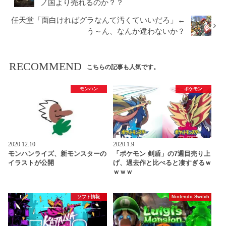
ノ国より売れるのか？？
任天堂「面白ければグラなんて汚くていいだろ」←
う～ん、なんか違わないか？
RECOMMEND
こちらの記事も人気です。
モンハン
ポケモン
2020.12.10
2020.1.9
モンハンライズ、新モンスターの
「ポケモン 剣盾」の7週目売り上
イラストが公開
げ、過去作と比べると凄すぎるｗ
ｗｗｗ
ソフト情報
Nintendo Switch