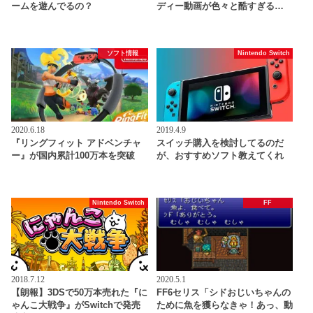
ームを遊んでるの？
ディー動画が色々と酷すぎる…
ソフト情報
Nintendo Switch
2020.6.18
2019.4.9
『リングフィット アドベンチャ
スイッチ購入を検討してるのだ
ー』が国内累計100万本を突破
が、おすすめソフト教えてくれ
Nintendo Switch
FF
2018.7.12
2020.5.1
【朗報】3DSで50万本売れた『に
FF6セリス「シドおじいちゃんの
ゃんこ大戦争』がSwitchで発売
ために魚を獲らなきゃ！あっ、動