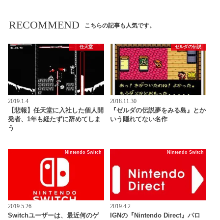
RECOMMEND
こちらの記事も人気です。
任天堂
ゼルダの伝説
2019.1.4
2018.11.30
【悲報】任天堂に入社した個人開
『ゼルダの伝説夢をみる島』とか
発者、1年も経たずに辞めてしま
いう隠れてない名作
う
Nintendo Switch
Nintendo Switch
2019.5.26
2019.4.2
Switchユーザーは、最近何のゲ
IGNの『Nintendo Direct』パロ