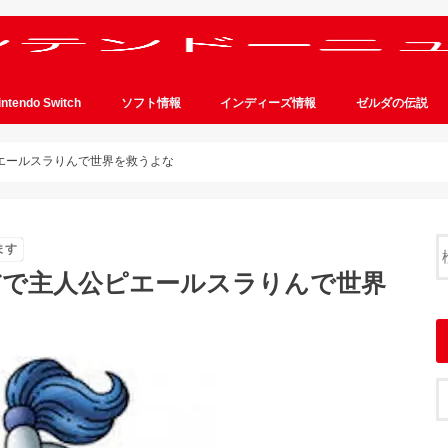
intendo Switch
ソフト情報
インディーズ情報
ゼルダの伝説
エールスラりんで世界を救うよな
ます
だで主人公ピエールスラりんで世界