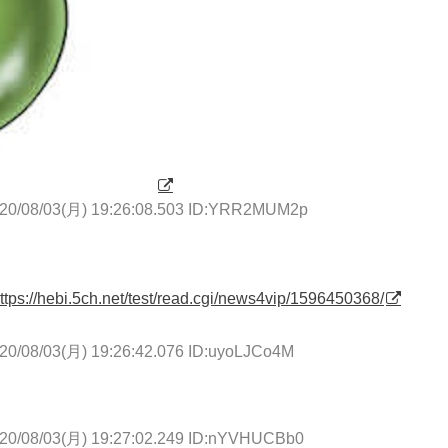
20/08/03(月) 19:26:08.503 ID:YRR2MUM2p
ttps://hebi.5ch.net/test/read.cgi/news4vip/1596450368/
20/08/03(月) 19:26:42.076 ID:uyoLJCo4M
20/08/03(月) 19:27:02.249 ID:nYVHUCBb0