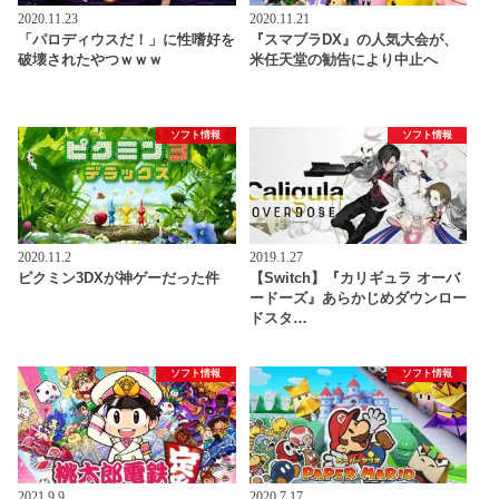
2020.11.23
2020.11.21
「パロディウスだ！」に性嗜好を
『スマブラDX』の人気大会が、
破壊されたやつｗｗｗ
米任天堂の勧告により中止へ
ソフト情報
ソフト情報
2020.11.2
2019.1.27
ピクミン3DXが神ゲーだった件
【Switch】『カリギュラ オーバ
ードーズ』あらかじめダウンロー
ドスタ…
ソフト情報
ソフト情報
2021.9.9
2020.7.17