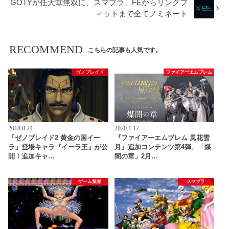
GOTYが任天堂無双に、スマブラ、FEからリングフ
ィットまで全てノミネート
RECOMMEND
こちらの記事も人気です。
ゼノブレイド
ファイアーエムブレム
2018.8.24
2020.1.17
「ゼノブレイド2 黄金の国イー
『ファイアーエムブレム 風花雪
ラ」登場キャラ『イーラ王』が公
月』追加コンテンツ第4弾、「煤
開！追加キャ…
闇の章」2月…
ゲーム業界
スマブラ