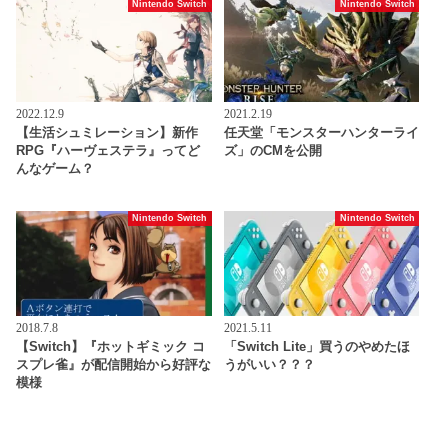
Nintendo Switch
Nintendo Switch
2022.12.9
2021.2.19
【生活シュミレーション】新作
任天堂「モンスターハンターライ
RPG『ハーヴェステラ』ってど
ズ」のCMを公開
んなゲーム？
Nintendo Switch
Nintendo Switch
2018.7.8
2021.5.11
【Switch】『ホットギミック コ
「Switch Lite」買うのやめたほ
スプレ雀』が配信開始から好評な
うがいい？？？
模様