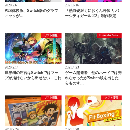
2020.2.6
2021.6.16
P5S体験版、Switch版のグラフ
「熱血硬派くにおくん外伝 リバ
ィックが…
ーシティガールズ2」制作決定
ソフト情報
Nintendo Switch
2020.2.14
2021.4.23
世界樹の迷宮はSwitchではマッ
ゲーム開発者「他のハードでは売
プが描けないから出せない←これ
れなかったがSwitch版を出した
らものす…
ソフト情報
ソフト情報
2018.7.29
2021.4.20