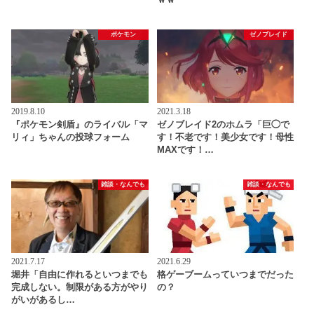
ポケモン
ゼノブレイド
2019.8.10
2021.3.18
『ポケモン剣盾』のライバル「マ
ゼノブレイド2のホムラ「巨◯で
リィ」ちゃんの投球フォーム
す！不老です！美少女です！母性
MAXです！…
雑談・なんでも
雑談・なんでも
2021.7.17
2021.6.29
堀井「自由に作れるといつまでも
格ゲーブームっていつまでだった
完成しない。制限がある方がやり
の？
がいがあるし…