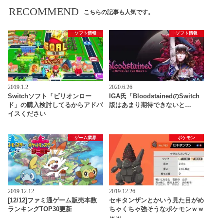
RECOMMEND
こちらの記事も人気です。
ソフト情報
ソフト情報
2019.1.2
2020.6.26
Switchソフト「ビリオンロー
IGA氏「BloodstainedのSwitch
ド」の購入検討してるからアドバ
版はあまり期待できないと…
イスください
ゲーム業界
ポケモン
2019.12.12
2019.12.26
[12/12]ファミ通ゲーム販売本数
セキタンザンとかいう見た目がめ
ランキングTOP30更新
ちゃくちゃ強そうなポケモンｗｗ
ｗｗ