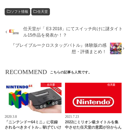
ソフト情報
任天堂
任天堂が「 E3 2018」にてスイッチ向けに謎タイト
ル15作品を発表か！？
『ブレイブルークロスタッグバトル』体験版の感
想・評価まとめ！
RECOMMEND
こちらの記事も人気です。
任天堂
任天堂
2020.3.8
2021.7.23
「ニンテンドー64ミニ」に収録
2022にミリオン級タイトルを集
されるべきタイトル←挙げていけ
中させた任天堂の意図が分からん