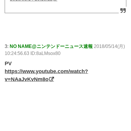
引用元: http://krsw.5ch.net/test/read.cgi/ghard/1526260793/
3:
NO NAME@ニンテンドーニュース速報
2018/05/14(月)
10:24:56.63 ID:8aLMsox80
PV
https://www.youtube.com/watch?
v=NAaJvKvNm8o