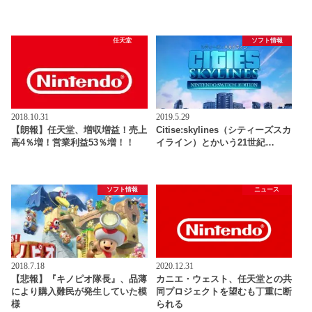
任天堂
ソフト情報
2018.10.31
2019.5.29
【朗報】任天堂、増収増益！売上
Citise:skylines（シティーズスカ
高4％増！営業利益53％増！！
イライン）とかいう21世紀…
ソフト情報
ニュース
2018.7.18
2020.12.31
【悲報】『キノピオ隊長』、品薄
カニエ・ウェスト、任天堂との共
により購入難民が発生していた模
同プロジェクトを望むも丁重に断
様
られる