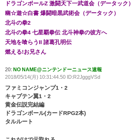
ドラゴンボールZ 激闘天下一武道会（データック）
幽☆遊☆白書 爆闘暗黒武術会（データック）
北斗の拳2
北斗の拳4 七星覇拳伝 北斗神拳の彼方へ
天地を喰らうII 諸葛孔明伝
燃える!お兄さん
20:
NO NAME@ニンテンドーニュース速報
2018/05/14(月) 10:31:44.50 ID:R2JgggVSd
ファミコンジャンプ1・2
キャプテン翼1・2
黄金伝説完結編
ドラゴンボール(カードRPG2本)
タルルート
これだけで元取れる