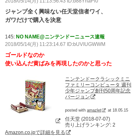
2018/05/14(月) 11:13:56.43 ID:b88YnaPi0
ジャンプ全く興味ない任天堂信者ワイ、
ガワだけで購入を決意
145:
NO NAME@ニンテンドーニュース速報
2018/05/14(月) 11:23:14.67 ID:bUVIUGWWM
ゴールドなのか
使い込んだ黄ばみを再現したのかと思った
ニンテンドークラシックミニ
ファミリーコンピュータ 週刊
少年ジャンプ創刊50周年記念
バージョン
posted with
amazlet
at 18.05.15
任天堂 (2018-07-07)
売り上げランキング: 2
Amazon.co.jpで詳細を見る