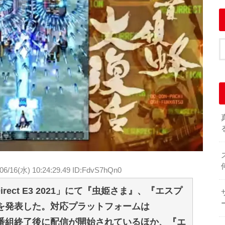
06/16(水) 10:24:29.49 ID:FdvS7hQn0
irect E3 2021」にて『虫姫さま』、『エスプ
』を発表した。対応プラットフォームは
さま』は番組終了後に配信が開始されているほか、『エ