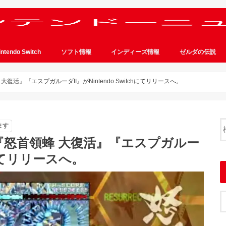
intendo Switch
ソフト情報
インディーズ情報
ゼルダの伝説
活』『エスプガルーダII』がNintendo Switchにてリリースへ。
ます
怒首領蜂 大復活』『エスプガルー
chにてリリースへ。