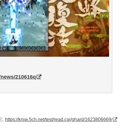
p/news/210616q
元:
https://krsw.5ch.net/test/read.cgi/ghard/1623806669/