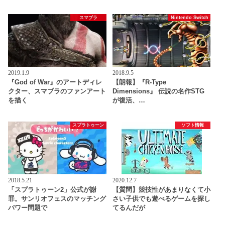
スマブラ
Nintendo Switch
2019.1.9
2018.9.5
『God of War』のアートディレ
【朗報】『R-Type
クター、スマブラのファンアート
Dimensions』 伝説の名作STG
を描く
が復活、…
スプラトゥーン
ソフト情報
2018.5.21
2020.12.7
「スプラトゥーン2」公式が謝
【質問】競技性があまりなくて小
罪。サンリオフェスのマッチング
さい子供でも遊べるゲームを探し
パワー問題で
てるんだが