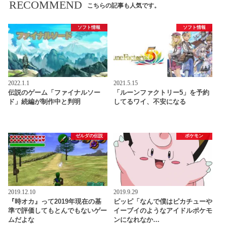
RECOMMEND
こちらの記事も人気です。
ソフト情報
ソフト情報
2022.1.1
2021.5.15
伝説のゲーム「ファイナルソー
「ルーンファクトリー5」を予約
ド」続編が制作中と判明
してるワイ、不安になる
ゼルダの伝説
ポケモン
2019.12.10
2019.9.29
『時オカ』って2019年現在の基
ピッピ「なんで僕はピカチューや
準で評価してもとんでもないゲー
イーブイのようなアイドルポケモ
ムだよな
ンになれなか…