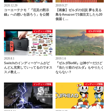
2020.12.29
2019.9.27
コーエーテクモ「『厄災の黙示
【画像】ゼルダの伝説 夢を見る
録』への想いを語ろう」を公開
島をAmazonで1個注文したら20
個届く…
インディーズ情報
ゼルダの伝説
2020.8.1
2019.1.6
Switchのインディーゲームがど
『ゼルダBotW』は神ゲーだけど
んどん充実していってるのでオス
『当たり前のゼルダ』もやりたく
スメ教え…
ならない？
インディーズ情報
インディーズ情報