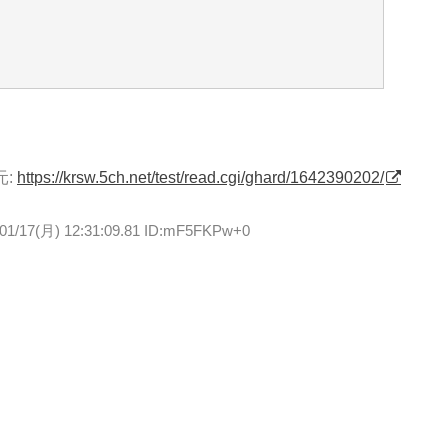
元:
https://krsw.5ch.net/test/read.cgi/ghard/1642390202/
/01/17(月) 12:31:09.81 ID:mF5FKPw+0