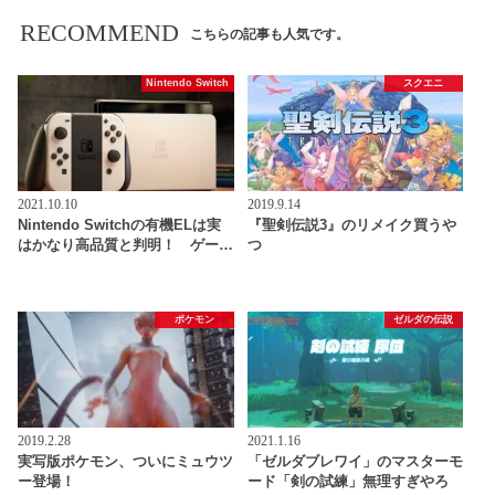
RECOMMEND
こちらの記事も人気です。
Nintendo Switch
スクエニ
2021.10.10
2019.9.14
Nintendo Switchの有機ELは実
『聖剣伝説3』のリメイク買うや
はかなり高品質と判明！ ゲー…
つ
ポケモン
ゼルダの伝説
2019.2.28
2021.1.16
実写版ポケモン、ついにミュウツ
「ゼルダブレワイ」のマスターモ
ー登場！
ード「剣の試練」無理すぎやろ