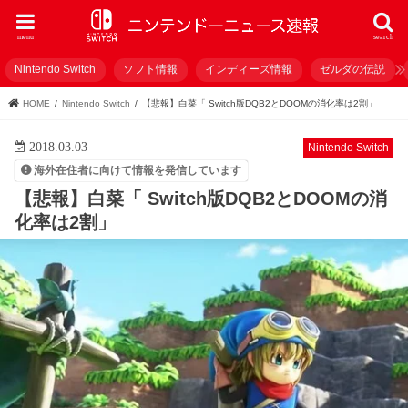
menu
search
Nintendo Switch
ソフト情報
インディーズ情報
ゼルダの伝説
HOME
Nintendo Switch
【悲報】白菜「 Switch版DQB2とDOOMの消化率は2割」
2018.03.03
Nintendo Switch
海外在住者に向けて情報を発信しています
【悲報】白菜「 Switch版DQB2とDOOMの消
化率は2割」