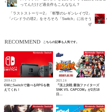
ってんだけど過去作もこんななん？
「ラストストーリー2」「斬撃のレギンレイヴ2」
「パンドラの塔2」をそろそろ「Switch」に出そう
ぜ
RECOMMEND
こちらの記事も人気です。
Nintendo Switch
Nintendo Switch
2019.4.23
2021.2.6
GWにSwitchで遊べるRPGを教
『頂上決戦 最強ファイターズ
えてくれ！
SNK VS. CAPCOM』が2月18
日…
Nintendo Switch
Nintendo Switch