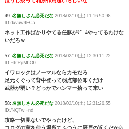
ほうじ茶って利尿作用凄いらしいな
49:
名無しさん必死だな
2018/02/10(土) 11:16:50.98
ID:dxvuw4FCa
ネット工作ばかりやてる任豚がｹﾞｰﾑやってるわけな
いだろｗ
57:
名無しさん必死だな
2018/02/10(土) 12:30:11.22
ID:H6tPpMhO0
イワロックはノーマルならカモだろ
足元くぐって背中登って弱点部位叩くだけ
武器が弱い？どっかでハンマー拾って来い
58:
名無しさん必死だな
2018/02/10(土) 12:31:26.55
ID:/NQTwI+nd
攻略一切見ないでやったけど、
コログの実を使う場所てふつうに厩戸の近くだから