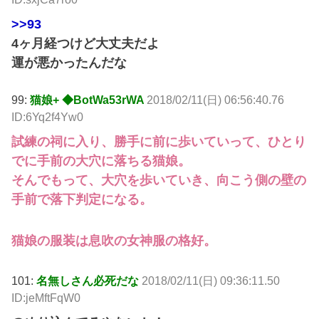
>>93
4ヶ月経つけど大丈夫だよ
運が悪かったんだな
99:
猫娘+ ◆BotWa53rWA
2018/02/11(日) 06:56:40.76
ID:6Yq2f4Yw0
試練の祠に入り、勝手に前に歩いていって、ひとり
でに手前の大穴に落ちる猫娘。
そんでもって、大穴を歩いていき、向こう側の壁の
手前で落下判定になる。
猫娘の服装は息吹の女神服の格好。
101:
名無しさん必死だな
2018/02/11(日) 09:36:11.50
ID:jeMftFqW0