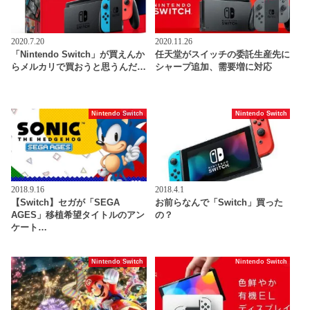
2020.7.20
2020.11.26
「Nintendo Switch」が買えんか
任天堂がスイッチの委託生産先に
らメルカリで買おうと思うんだ…
シャープ追加、需要増に対応
Nintendo Switch
Nintendo Switch
2018.9.16
2018.4.1
【Switch】セガが「SEGA
お前らなんで「Switch」買った
AGES」移植希望タイトルのアン
の？
ケート…
Nintendo Switch
Nintendo Switch