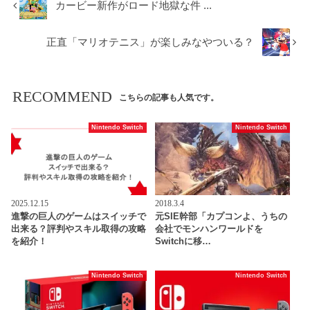
カービー新作がロード地獄な件 ...
正直「マリオテニス」が楽しみなやついる？
RECOMMEND
こちらの記事も人気です。
Nintendo Switch
Nintendo Switch
2025.12.15
2018.3.4
進撃の巨人のゲームはスイッチで
元SIE幹部「カプコンよ、うちの
出来る？評判やスキル取得の攻略
会社でモンハンワールドを
を紹介！
Switchに移…
Nintendo Switch
Nintendo Switch