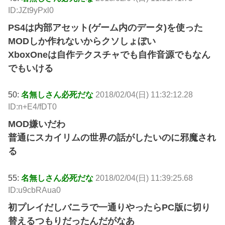
ID:JZt9yPxl0
PS4は内部アセット(ゲーム内のデータ)を使った
MODしか作れないからクソしょぼい
XboxOneは自作テクスチャでも自作音源でもなん
でもいける
50:
名無しさん必死だな
2018/02/04(日) 11:32:12.28
ID:n+E4/fDT0
MOD嫌いだわ
普通にスカイリムの世界の話がしたいのに邪魔され
る
55:
名無しさん必死だな
2018/02/04(日) 11:39:25.68
ID:u9cbRAua0
初プレイだしバニラで一通りやったらPC版に切り
替えるつもりだったんだがなあ