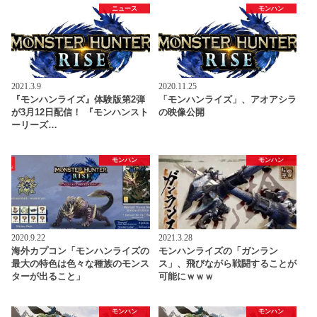
ニュース
モンハン
2021.3.9
2020.11.25
『モンハンライズ』体験版第2弾
「モンハンライズ」、アオアシラ
が3月12日配信！ 『モンハンスト
の映像公開
ーリーズ…
モンハン
モンハン
2020.9.22
2021.3.28
海外カプコン「モンハンライズの
モンハンライズの「ガンラン
最大の特色は色々な種族のモンス
ス」、飛びながら戦闘することが
ターが出ること」
可能にｗｗｗ
モンハン
モンハン