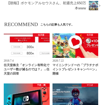
【朗報】ポケモンアルセウスさん、初週売上650万
本www
RECOMMEND
こちらの記事も人気です。
任天堂
任天堂
2018.7.4
2020.7.22
任天堂株主「オンライン有料化で
マイニンテンドーの「プラチナポ
ユーザー数が減るのでは？」→任
イントプレゼントキャンペーン」
天堂の回答
開催
予想・噂
マリオ