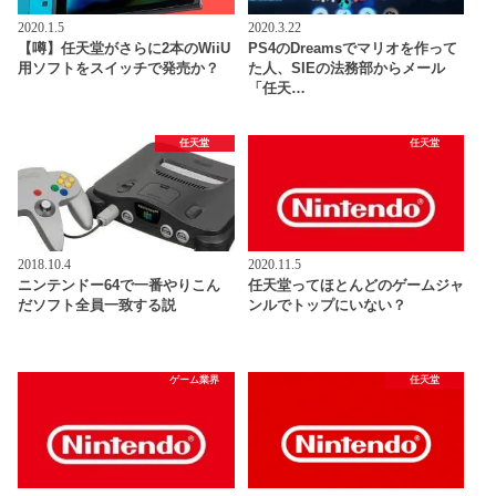
2020.1.5
2020.3.22
【噂】任天堂がさらに2本のWiiU
PS4のDreamsでマリオを作って
用ソフトをスイッチで発売か？
た人、SIEの法務部からメール
「任天…
任天堂
任天堂
2018.10.4
2020.11.5
ニンテンドー64で一番やりこん
任天堂ってほとんどのゲームジャ
だソフト全員一致する説
ンルでトップにいない？
ゲーム業界
任天堂