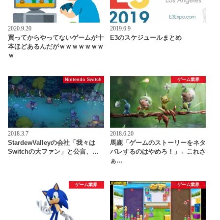
2020.9.20
2019.6.9
買ってからやってないゲームが十
E3のスケジュールまとめ
本ほどあるんだがｗｗｗｗｗｗｗ
ｗ
Nintendo Switch
ゲーム業界
2018.3.7
2018.6.20
StardewValleyの会社「我々は
馬鹿「ゲームのストーリーをネタ
Switchの大ファン」と公言、…
バレするのはやめろ！」←これさ
ぁ…
ゲーム業界
ゲーム業界