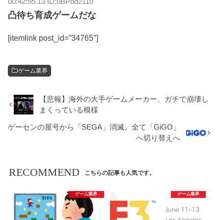
00:42:55.13 ID:uBPod2110
凸待ち育成ゲームだな
[itemlink post_id=”34765″]
ゲーム業界
【悲報】海外の大手ゲームメーカー、ガチで崩壊し
まくっている模様
ゲーセンの屋号から「SEGA」消滅。全て「GiGO」
へ切り替えへ
RECOMMEND
こちらの記事も人気です。
ゲーム業界
ゲーム業界