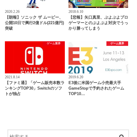
2020.2.26
2018.6.10
【朗報】ソニック ザ ムービー、
【悲報】矢口真里、ぷよぷよプロ
公開10日で興行2億ドル(221億円)
ゲーマーとのぷよぷよ対決でうっ
突破
かり勝ってしまう
ゲーム業界
ゲーム業界
2021.8.14
2019.6.20
【ファミ通】「ゲーム販売本数ラ
E3後に米国ゲーム小売最大手
ンキングTOP30」Switchのソフ
GameStopで予約されたゲーム
トが独占
TOP10…