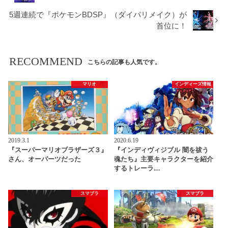
5週連続で『ポケモンBDSP』（ダイパリメイク）が
首位に！
RECOMMEND
こちらの記事も人気です。
マリオ
インディーズ情報
2019.3.1
2020.6.19
『スーパーマリオブラザーズ３』
『インディヴィジブル 闇を祓う
さん、オーパーツだった
魂たち』主要キャラクターを紹介
するトレーラ…
スマブラ
スマブラ