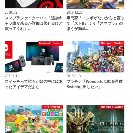
2019.5.2
2018.12.26
スマブラファイターパス「追加キ
専門家「コンボがないからと言っ
ャラ誰が来るか詳細は伏せるけど
て『ストII』より『スマブラ』の
買ってくれ」…
ほうが簡単…
Nintendo Switch
Nintendo Switch
2021.1.11
2019.2.13
スイッチって誰もが頭の中にはあ
プラチナ「Wonderful101を再度
ったアイデアだよな
Switchに出したい」
どうぶつの森
Nintendo Switch