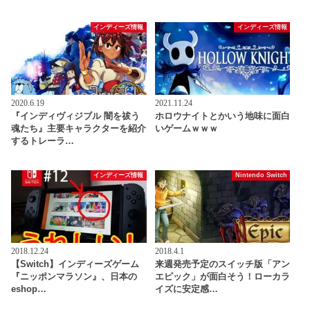
インディーズ情報
インディーズ情報
2020.6.19
2021.11.24
『インディヴィジブル 闇を祓う
ホロウナイトとかいう地味に面白
魂たち』主要キャラクターを紹介
いゲームｗｗｗ
するトレーラ…
インディーズ情報
Nintendo Switch
2018.12.24
2018.4.1
【Switch】インディーズゲーム
来週発売予定のスイッチ版「アン
『ニッポンマラソン』、日本の
エピック」が面白そう！ローカラ
eshop…
イズに安定感…