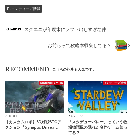
インディーズ情報
スクエニが年度末にソフト出しすぎな件
お前らって攻略本収集してる？
RECOMMEND
こちらの記事も人気です。
Nintendo Switch
インディーズ情報
2018.9.13
2022.1.22
【カスタムロボ】3D対戦STGア
「スタデューバレー」っていう牧
クション『Synaptic Drive』…
場物語風の隠れた名作ゲーム知っ
てる？