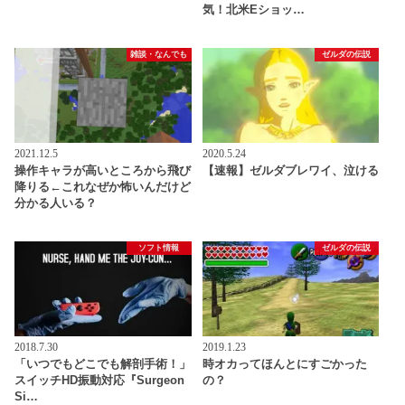
気！北米Eショッ…
雑談・なんでも
ゼルダの伝説
2021.12.5
2020.5.24
操作キャラが高いところから飛び
【速報】ゼルダブレワイ、泣ける
降りる←これなぜか怖いんだけど
分かる人いる？
ソフト情報
ゼルダの伝説
2018.7.30
2019.1.23
「いつでもどこでも解剖手術！」
時オカってほんとにすごかった
スイッチHD振動対応『Surgeon
の？
Si…