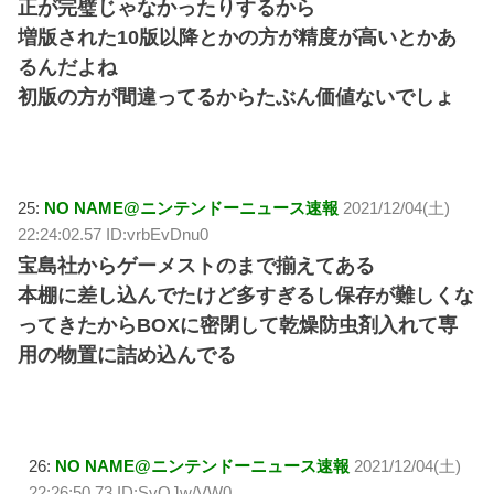
正が完璧じゃなかったりするから
増版された10版以降とかの方が精度が高いとかあ
るんだよね
初版の方が間違ってるからたぶん価値ないでしょ
25:
NO NAME@ニンテンドーニュース速報
2021/12/04(土)
22:24:02.57 ID:vrbEvDnu0
宝島社からゲーメストのまで揃えてある
本棚に差し込んでたけど多すぎるし保存が難しくな
ってきたからBOXに密閉して乾燥防虫剤入れて専
用の物置に詰め込んでる
26:
NO NAME@ニンテンドーニュース速報
2021/12/04(土)
22:26:50.73 ID:SvQJw/VW0