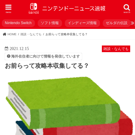
menu
search
Nintendo Switch
ソフト情報
インディーズ情報
ゼルダの伝説
HOME
雑談・なんでも
お前らって攻略本収集してる？
2021.12.15
雑談・なんでも
海外在住者に向けて情報を発信しています
お前らって攻略本収集してる？