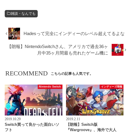
雑談・なんでも
Hadesって完全にインディーのレベル超えてるよな
【朗報】NintendoSwitchさん、アメリカで過去36ヶ
月中35ヶ月間最も売れたゲーム機に
RECOMMEND
こちらの記事も人気です。
Nintendo Switch
インディーズ情報
2019.10.29
2019.2.11
Switch買って良かった面白いソ
【朗報】Switch版
フト
『Wargroove』、海外で大人