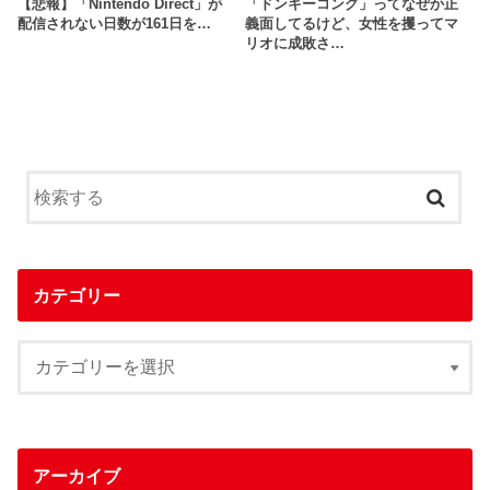
【悲報】「Nintendo Direct」が
「ドンキーコング」ってなぜか正
配信されない日数が161日を…
義面してるけど、女性を攫ってマ
リオに成敗さ…
カテゴリー
アーカイブ