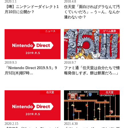
2020.1.1
2018.4.8
【噂】ニンテンドーダイレクト1
任天堂「面白ければグラなんて汚
月10日に公開か？
くていいだろ」←う～ん、なんか
違わないか？
ニュース
ゲーム業界
2019.9.3
2018.9.7
「Nintendo Direct 2019.9.5」9
ファミ通「任天堂は自分たちで情
月5日(木)朝7時…
報発信しすぎ。餅は餅屋だろ…」
任天堂
任天堂
2020.2.15
2021.4.30