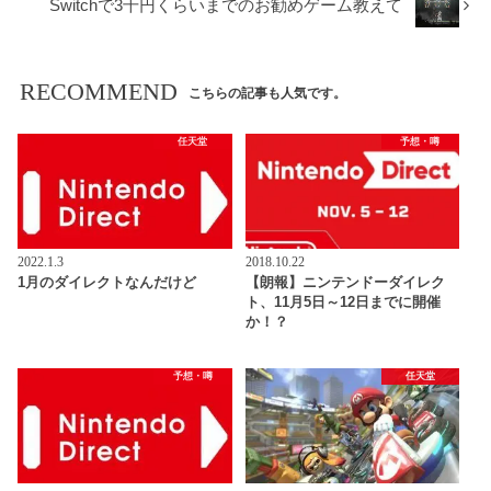
Switchで3千円くらいまでのお勧めゲーム教えて
RECOMMEND
こちらの記事も人気です。
任天堂
予想・噂
2022.1.3
2018.10.22
1月のダイレクトなんだけど
【朗報】ニンテンドーダイレク
ト、11月5日～12日までに開催
か！？
予想・噂
任天堂