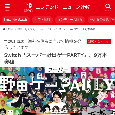
menu
search
Nintendo Switch
ソフト情報
インディーズ情報
ゼルダの伝説
HOME
雑談・なんでも
Switch『スーパー野田ゲーPARTY』、9万本突破
海外在住者に向けて情報を発
2021.12.31
雑談・なんでも
信しています
Switch『スーパー野田ゲーPARTY』、9万本
突破