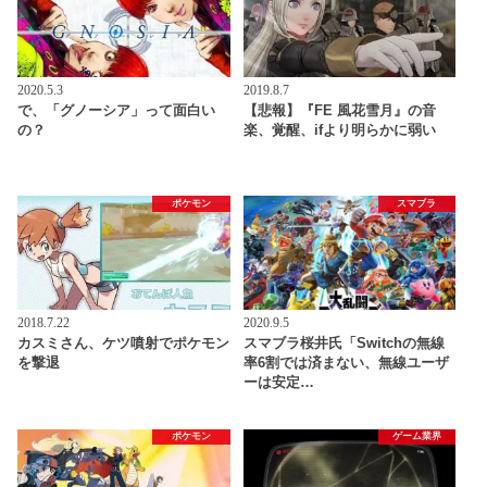
2020.5.3
2019.8.7
で、「グノーシア」って面白い
【悲報】『FE 風花雪月』の音
の？
楽、覚醒、ifより明らかに弱い
ポケモン
スマブラ
2018.7.22
2020.9.5
カスミさん、ケツ噴射でポケモン
スマブラ桜井氏「Switchの無線
を撃退
率6割では済まない、無線ユーザ
ーは安定…
ポケモン
ゲーム業界