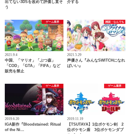
出てない3DSを改めて評価し直そ
介する
う
ゲーム業界
雑談・なんでも
2021.9.4
2021.5.29
中国、「マリオ」「ぶつ森」
声優さん『みんなSWITCHになれ
「COD」「GTA」「FIFA」など
ばいい』
販売を禁止
ゲーム業界
ゲーム業界
2019.6.20
2019.11.19
IGA新作『Bloodstained: Ritual
【TSUTAYA】1位ポケモン剣 2
of the Ni…
位ポケモン盾 3位ポケモンダブ