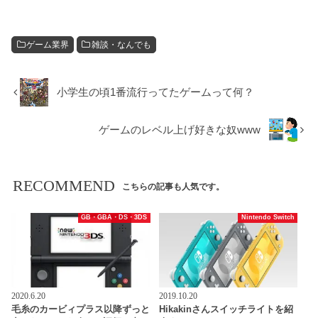
ゲーム業界
雑談・なんでも
小学生の頃1番流行ってたゲームって何？
ゲームのレベル上げ好きな奴www
RECOMMEND
こちらの記事も人気です。
GB・GBA・DS・3DS
Nintendo Switch
2020.6.20
2019.10.20
毛糸のカービィプラス以降ずっと
Hikakinさんスイッチライトを紹