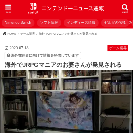
menu
search
Nintendo Switch
ソフト情報
インディーズ情報
ゼルダの伝説
HOME
ゲーム業界
海外でJRPGマニアのお婆さんが発見される
2020.07.18
ゲーム業界
海外在住者に向けて情報を発信しています
海外でJRPGマニアのお婆さんが発見される