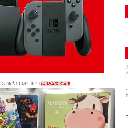
12/28(火) 10:44:48.44
ID:DCd274oh0