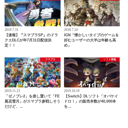
2019.7.31
2018.7.24
【速報】『スマブラSP』のドラ
IGN「懐かしいタイプのゲームを
クエDLCが年7月31日配信決
好むユーザーの大半は年齢も高
定！！
め」
スマブラ
ソフト情報
2019.11.23
2019.10.19
「ゼノブレ2」を差し置いて「FE
【Switch】DLソフト「オバケイ
風花雪月」がスマブラ参戦しそう
ドロ！」の販売本数が40,000本
だけど、…
を…