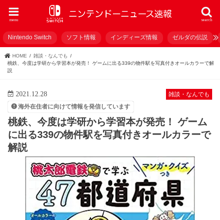
menu
search
Nintendo Switch
ソフト情報
インディーズ情報
ゼルダの伝説
HOME
雑談・なんでも
桃鉄、今度は学研から学習本が発売！ ゲームに出る339の物件駅を写真付きオールカラーで解
説
2021.12.28
雑談・なんでも
海外在住者に向けて情報を発信しています
桃鉄、今度は学研から学習本が発売！ ゲーム
に出る339の物件駅を写真付きオールカラーで
解説