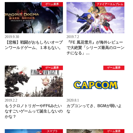
ゲーム業界
ファイアーエムブレム
2019.9.30
2019.7.2
【悲報】戦闘がおもしろいオープ
『FE 風花雪月』が海外レビュー
ンワールドゲーム、１本もない。
で大絶賛「シリーズ最高のローン
チになる」…
ゲーム業界
ゲーム業界
2019.2.2
2020.8.1
もうクロノトリガーやFF6みたい
カプコンってさ、BGMが弱いよ
なすごいゲームって誕生しないの
な
かな？
スマブラ
ゲーム業界